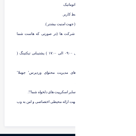
امکان تغییر پلن هاست بصورت اتوماتیک.
امکان تغییر ورژن پی اچ پی توسط کاربر.
فایروال سخت افزاری سیستم ( جهت امنیت بیشتر ).
انتقال رایگان سایت از سایر شرکت ها (در صورتی که هاست شما
دایرکت ادمین یا سی پنل باشد).
پشتیبانی تلفنی ( ساعت اداری ۰۹:۰۰ الی ۱۷:۰۰ ) پشتیبانی تیکتینگ (
شبانه روزی).
پشتیبانی کامل از سیستم های مدیریت محتوای وردپرس٬ جوملا٬
پرستاشاپ٬ مجنتو٬ تومیتوشاپ.
نصب رایگان وردپرس٬ جوملا و سایر اسکریپت های دلخواه شما!!.
بهره گیری از قابلیت CageFS جهت ارائه محیطی اختصاصی و امن به وب
سایت های کاربران.