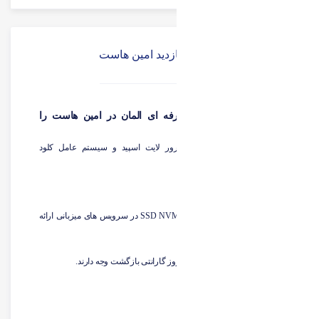
میزبانی وب پربازدید امین هاست
چرا سرویس میزبانی حرفه ای المان در امین هاست را
انتخاب کنیم ؟
در تمامی پلن ها از وب سرور
لایت اسپید
و سیستم عامل
کلود
لینوکس
استفاده شده
تحویل آنی پس از پرداخت.
استفاده از هاردهای قدرتمند SSD NVME در سرویس های میزبانی ارائه
شده.
کلیه سرویس های ارائه شده ۷ روز گارانتی بازگشت وجه دارند.
تضمین آپتایم ۹۹%.
بک آپ گیری روزانه.