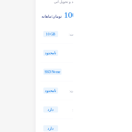
خرید و تحویل آنی
100,000
تومان/ماهانه
10 GB
فضای هاست:
نامحدود
پهنای باند:
SSD Nvme
نوع هارد:
نامحدود
دیگر امکانات:
دارد
بکاپ گیری:
دارد
آنتی شلر: