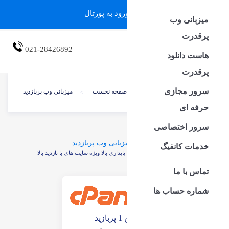
ورود به پورتال
میزبانی وب
پرقدرت
امین هاست
021-28426892
هاست دانلود
پرقدرت
سرور مجازی
شما اینجا هستید
صفحه نخست
میزبانی وب پربازدید
>
حرفه ای
سرور اختصاصی
پلن های میزبانی وب پربازدید
خدمات کانفیگ
میزبانی وب پربازدید با کیفیت پایداری بالا ویژه سایت های با بازدید بالا
تماس با ما
شماره حساب ها
پلن 1 پربازید