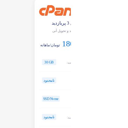
پلن 3 پربازدید
خرید و تحویل آنی
180,000
تومان/ماهانه
30 GB
فضای هاست:
نامحدود
پهنای باند:
SSD Nvme
نوع هارد:
نامحدود
دیگر امکانات: