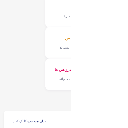
آپتایم 99 درصد
بدون قطعی و کاهش سرعت
تحویل آنی سرویس
تحویل آنی سفارشات مشتریان
بکاپ منظم از سرویس ها
بکاپ روزانه ، هفتگی ، ماهیانه
توضیحات بیشتر
برای مشاهده کلیک کنید