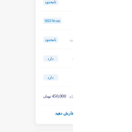
نامحدود
پهنای باند:
SSD Nvme
نوع هارد:
نامحدود
دیگر امکانات:
دارد
بکاپ گیری:
دارد
آنتی شلر:
450,000
هزینه سه ماه:
تومان
سفارش دهید