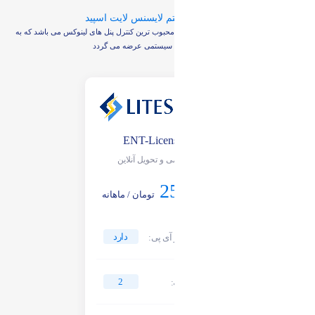
پلن های سیستم لایسنس لایت اسپید
لایت اسپید litespeed یکی از قوی ترین و محبوب ترین کنترل پنل های لینوکس می باشد که به
صورت لایسنس سیستمی عرضه می گردد
ENT-License-2
سیستمی و تحویل آنلاین
25,000
تومان / ماهانه
دارد
امکان تغییر آی پی:
2
تعداد هسته: